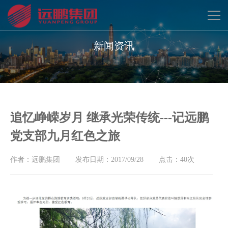
网站首页
新闻资讯
关于远鹏
精品工程
追忆峥嵘岁月 继承光荣传统---记远鹏
新闻资讯
党支部九月红色之旅
人力资源
作者：远鹏集团
发布日期：2017/09/28
点击：40次
联系我们